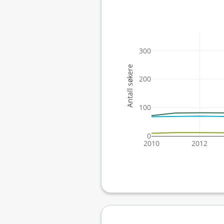
300
Antall søkere
200
100
0
2010
2012