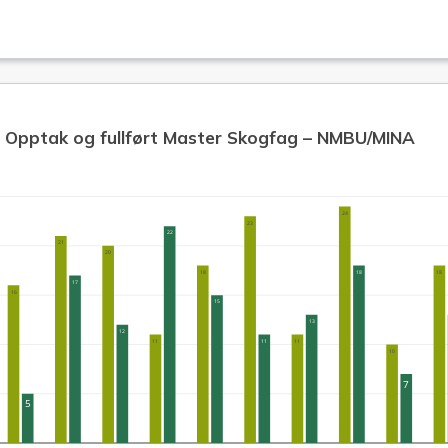
Opptak og fullført Master Skogfag – NMBU/MINA
24
23
22
21
20
18
18
18
17
16
15
13
12
11
11
11
10
7
5