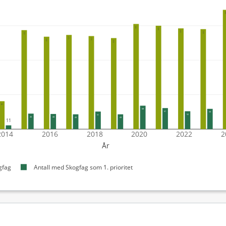
3
305
300
292
290
287
273
270
268
264
81
68
61
59
52
51
45
44
43
43
11
2014
2016
2018
2020
2022
2
År
gfag
Antall med Skogfag som 1. prioritet