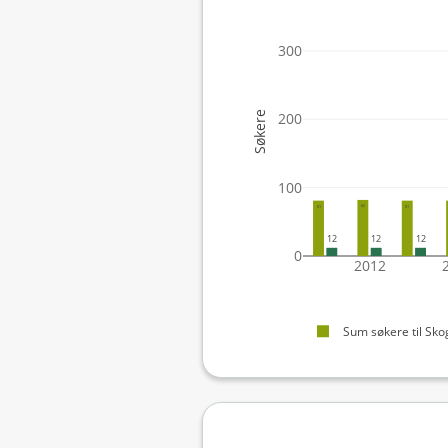
300
Søkere
200
100
82
81
81
12
12
12
0
2012
Sum søkere til Sko