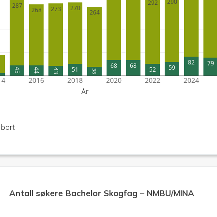
290
292
287
270
273
268
264
1
82
79
68
68
59
52
51
45
44
43
38
14
2016
2018
2020
2022
2024
År
 bort
Antall søkere Bachelor Skogfag – NMBU/MINA