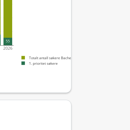
55
2026
Totalt antall søkere Bachelor
1. prioritet søkere