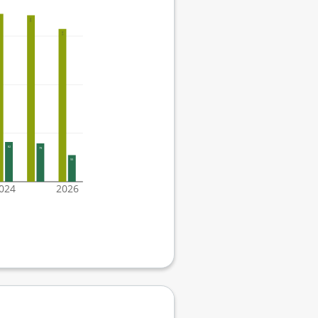
46
343
315
82
79
55
024
2026