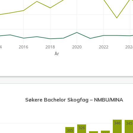
4
2016
2018
2020
2022
202
År
Søkere Bachelor Skogfag – NMBU/MINA
346
345
326
305