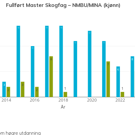
Fullført Master Skogfag – NMBU/MINA (kjønn)
14
14
14
13
11
11
10
8
8
7
6
3
3
1
1
2
2
2014
2016
2018
2020
2022
År
 om høgre utdanning