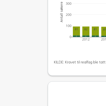
300
Antall søkere
200
100
82
81
81
8
0
12
12
12
11
2012
20
KILDE: Kravet til realfag ble tatt