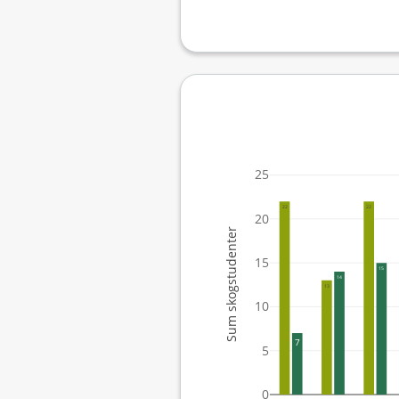
25
22
22
20
Sum skogstudenter
15
15
14
13
10
7
5
0