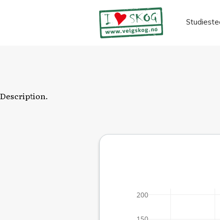
Studieste
Description.
200
150