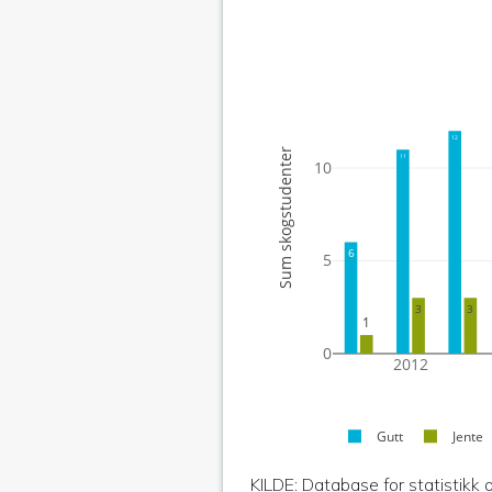
12
Sum skogstudenter
11
10
6
5
3
3
1
0
2012
Gutt
Jente
KILDE: Database for statistikk