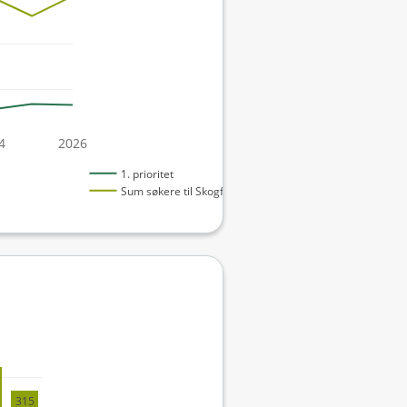
4
2026
1. prioritet
Sum søkere til Skogfag
315