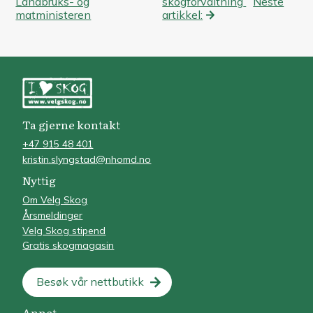
Landbruks- og
skogforvaltning
Neste
matministeren
artikkel:
Ta gjerne kontakt
+47 915 48 401
kristin.slyngstad@nhomd.no
Nyttig
Om Velg Skog
Årsmeldinger
Velg Skog stipend
Gratis skogmagasin
Besøk vår nettbutikk
Annet