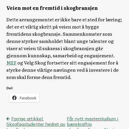
Veien mot en fremtid i skogbransjen
Dette arrangementet er ikke bare et sted for læring;
det er et viktig skritt på veien mot å bygge
fremtidens skogbransje. Sammenkomster som
denne styrker samholdet blant unge talenter og
viser at veien til suksess i skogbransjen går
gjennom kunnskap, samarbeid og engasjement.
MEF
og Velg Skog fortsetter sitt engasjement for å
styrke denne viktige næringen ved å investere i de
som skal forme dens fremtid.
Del:
Facebook
Innleggsnavigasjon
Forrige artikkel:
Får nytt masterstudium i
Skogfagstudenter hedret av
bærekraftig