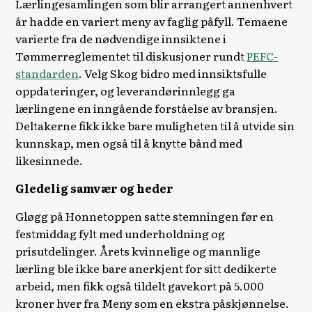
Lærlingesamlingen som blir arrangert annenhvert
år hadde en variert meny av faglig påfyll. Temaene
varierte fra de nødvendige innsiktene i
Tømmerreglementet til diskusjoner rundt
PEFC-
standarden
. Velg Skog bidro med innsiktsfulle
oppdateringer, og leverandørinnlegg ga
lærlingene en inngående forståelse av bransjen.
Deltakerne fikk ikke bare muligheten til å utvide sin
kunnskap, men også til å knytte bånd med
likesinnede.
Gledelig samvær og heder
Gløgg på Honnetoppen satte stemningen før en
festmiddag fylt med underholdning og
prisutdelinger. Årets kvinnelige og mannlige
lærling ble ikke bare anerkjent for sitt dedikerte
arbeid, men fikk også tildelt gavekort på 5.000
kroner hver fra Meny som en ekstra påskjønnelse.