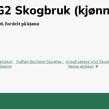
VG2 Skogbruk (kjønn
6, fordelt på kjønn
eggsnavigasjon
artikkel:
Fullført Bachelor Skogfag –
Antall søkere VG2 Skog
(kjønn)
Neste artikkel: