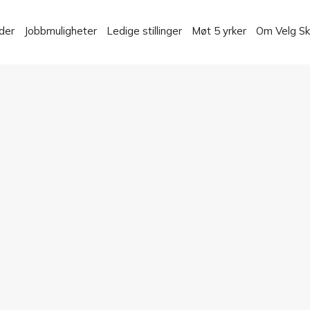
der
Jobbmuligheter
Ledige stillinger
Møt 5 yrker
Om Velg S