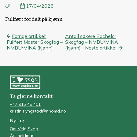
17/04/2026
Fullført fordelt på kjønn
Innleggsnavigasjon
Forrige artikkel:
Antall søkere Bachelor
Fullført Master Skogfag –
Skogfag – NMBU/MINA
NMBU/MINA (kjønn)
(kjønn)
Neste artikkel:
Ta gjerne kontakt
+47 915 48 401
kristin.slyngstad@nhomd.no
Nyttig
Om Velg Skog
Årsmeldinger