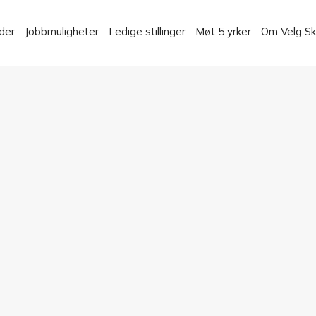
der
Jobbmuligheter
Ledige stillinger
Møt 5 yrker
Om Velg S