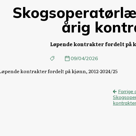
Skogsoperatørlær
årig kontr
Løpende kontrakter fordelt på k
09/04/2026
Løpende kontrakter fordelt på kjønn, 2012-2024/25
Innl
Forrige 
Skogsoper
kontrakter