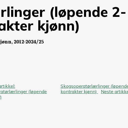
linger (løpende 2-
akter kjønn)
jønn, 2012-2024/25
eggsnavigasjon
artikkel:
Skogsoperatørlærlinger (løpend
atørlærlinger (løpende
kontrakter kjønn)
Neste artikke
)