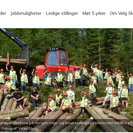
der
Jobbmuligheter
Ledige stillinger
Møt 5 yrker
Om Velg S
gfagstudentene på Norges miljø- og biovitenskaplige universitet (NMBU) p
 Fotograf: Viken Skog.