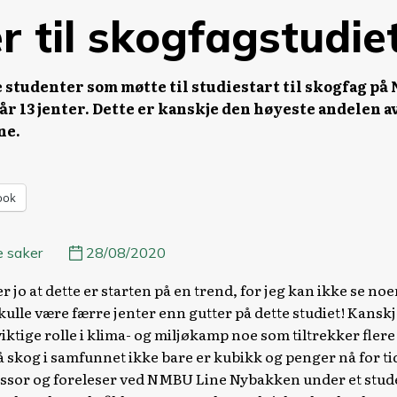
er til skogfagstud
e studenter som møtte til studiestart til skogfag på
 år 13 jenter. Dette er kanskje den høyeste andelen a
ne.
ook
e saker
28/08/2020
r jo at dette er starten på en trend, for jeg kan ikke se n
 skulle være færre jenter enn gutter på dette studiet! Kanskj
ktige rolle i klima- og miljøkamp noe som tiltrekker flere 
å skog i samfunnet ikke bare er kubikk og penger nå for ti
essor og foreleser ved NMBU Line Nybakken under et stu