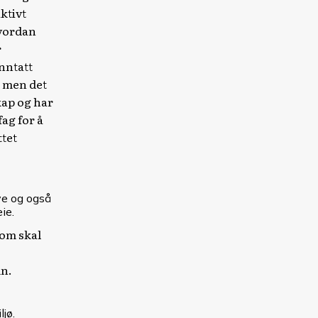
ktivt
hvordan
r
nntatt
, men det
kap og har
ag for å
ttet
ve og også
ie.
som skal
un.
jø.