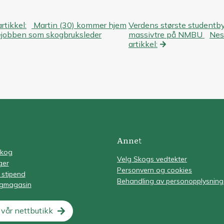
eggsnavigasjon
artikkel:
Martin (30) kommer hjem
Verdens største studentby
ejobben som skogbruksleder
massivtre på NMBU
Nes
artikkel:
Annet
Skog
Velg Skogs vedtekter
ger
Personvern og cookies
 stipend
Behandling av personopplysning
ogmagasin
vår nettbutikk