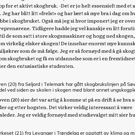
 for et aktivt skogbruk. -Det er jo helt essensielt med et a
Jeg har blitt litt «frelst» og har lært så mye bra i dag om 
jobbe i skogbruket. Også må jeg si hvor imponert jeg er ove
eprenørene. Tidligere hadde jeg vel kanskje en litt foruti
til de som satt i store skogsmaskiner og hogg ned skogen
som virkelig elsker skogen! De innehar enormt mye kunns
iljøkrav som de må følge. Jeg er så fornøyd med å gå skogf
om skogbruket og få en utdannelse som er i en fremtidsre
ier den entusiastiske studenten.
en (20) fra Seljord i Telemark har gått skogbrukslinjen på Sø
del ved siden av skolen i skogen med blant annet ungskogple
en (20) sier det var artig å komme ut på en drift å se hva 
nder og etter hogsten. Det virker veldig interessant å være
leder. Jeg er veldig fornøyd med studievalget mitt sier h
erkeset (21) fra Levanger i Trøndelag er opptatt av klima og mil