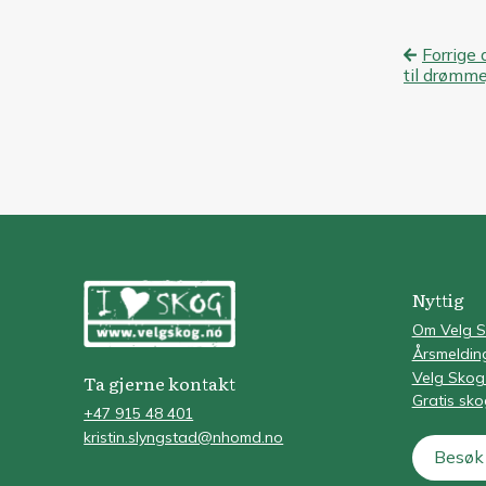
Innl
Forrige 
til drømm
Nyttig
Om Velg 
Årsmeldin
Velg Skog
Ta gjerne kontakt
Gratis sk
+47 915 48 401
kristin.slyngstad@nhomd.no
Besøk 