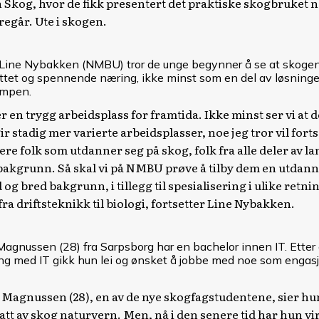
 Skog, hvor de fikk presentert det praktiske skogbruket 
regår. Ute i skogen.
 Line Nybakken (NMBU) tror de unge begynner å se at skogen
ttet og spennende næring, ikke minst som en del av løsninge
ampen.
r en trygg arbeidsplass for framtida. Ikke minst ser vi at 
ir stadig mer varierte arbeidsplasser, noe jeg tror vil forts
ere folk som utdanner seg på skog, folk fra alle deler av l
bakgrunn. Så skal vi på NMBU prøve å tilby dem en utdan
 og bred bakgrunn, i tillegg til spesialisering i ulike retni
fra driftsteknikk til biologi, fortsetter Line Nybakken.
agnussen (28) fra Sarpsborg har en bachelor innen IT. Etter
ng med IT gikk hun lei og ønsket å jobbe med noe som engasj
Magnussen (28), en av de nye skogfagstudentene, sier hun
att av skog naturvern. Men, nå i den senere tid har hun vir