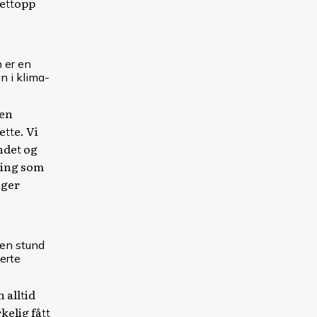
nettopp
 er en
n i klima-
den
ette. Vi
andet og
ning som
nger
 en stund
erte
 alltid
kelig fått