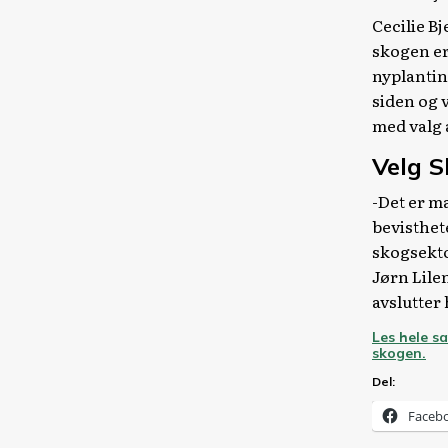
Cecilie Bj
skogen er 
nyplantin
siden og 
med valg a
Velg S
-Det er m
bevisthet
skogsekto
Jørn Lilen
avslutter
Les hele s
skogen.
Del:
Faceb