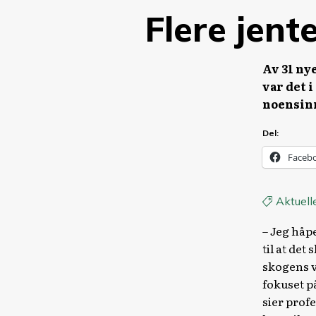
Flere jent
Av 31 ny
var det i
noensin
Del:
Faceb
Aktuell
– Jeg håpe
til at det
skogens vi
fokuset p
sier prof