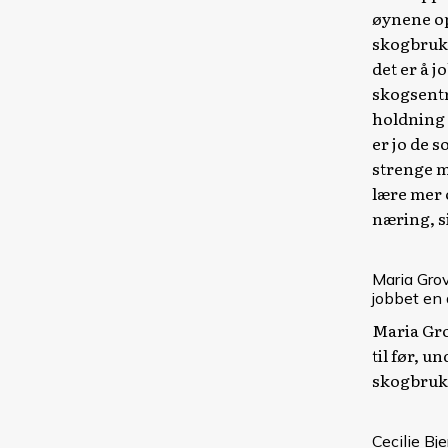
øynene opp
skogbruk. 
det er å 
skogsentr
holdning 
er jo de 
strenge m
lære mer 
næring, s
Maria Grov
jobbet en 
Maria Grov
til før, u
skogbruks
Cecilie Bj