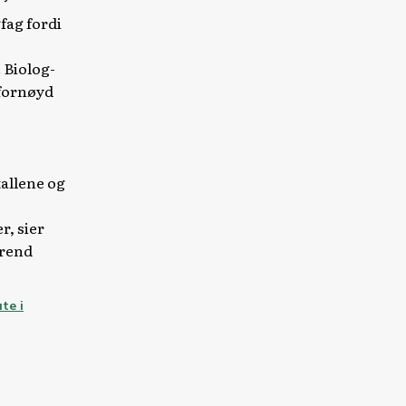
fag fordi
 Biolog-
 fornøyd
tallene og
r, sier
trend
te i