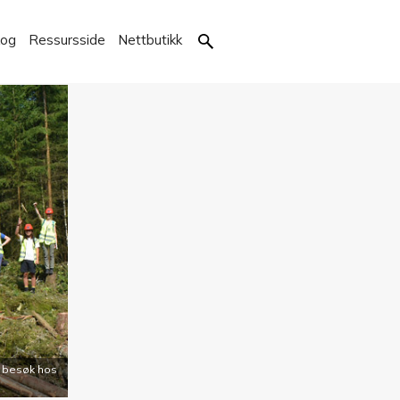
kog
Ressursside
Nettbutikk
å besøk hos