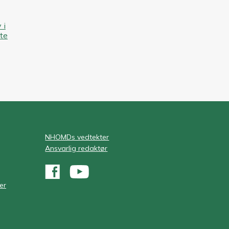
 i
te
NHOMDs vedtekter
Ansvarlig redaktør
er