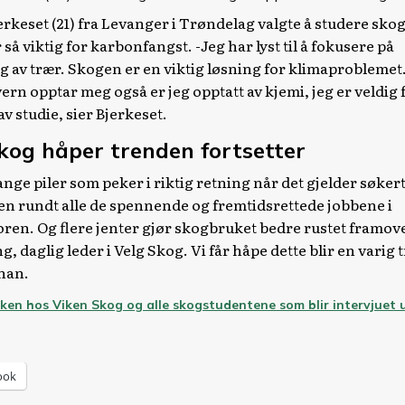
erkeset (21) fra Levanger i Trøndelag valgte å studere skog
så viktig for karbonfangst. -Jeg har lyst til å fokusere på
g av trær. Skogen er en viktig løsning for klimaproblemet.
vern opptar meg også er jeg opptatt av kjemi, jeg er veldig
v studie, sier Bjerkeset.
kog håper trenden
fortsetter
ange piler som peker i riktig retning når det gjelder søker
en rundt alle de spennende og fremtidsrettede jobbene i
ren. Og flere jenter gjør skogbruket bedre rustet framove
g, daglig leder i Velg Skog. Vi får håpe dette blir en varig 
 han.
aken hos Viken Skog og alle skogstudentene som blir intervjuet u
ook