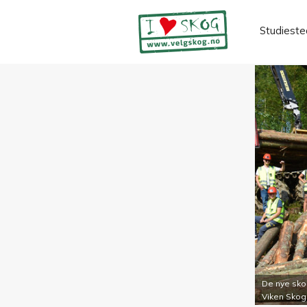
Studieste
De nye sko
Viken Skog.