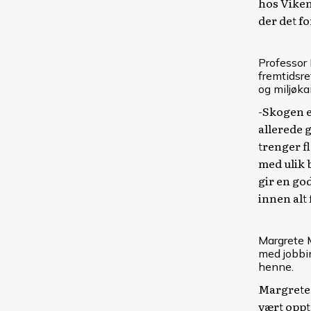
hos Viken
der det fo
Professor
fremtidsre
og miljøk
-Skogen e
allerede g
trenger fl
med ulik 
gir en god
innen alt 
Margrete M
med jobbi
henne.
Margrete 
vært oppt