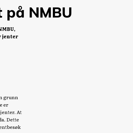
iet på NMBU
 NMBU,
v jenter
oen grunn
e er
jenter. At
da. Dette
dentbesøk