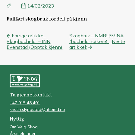
14/02/2023
Fullført skogbruk fordelt på kjønn
Innleggsnavigasjon
Forrige artikkel:
Skogbruk – NMBU/MINA
Skogbachelor – INN
(bachelor søkere)
Neste
Evenstad (Opptak kjønn)
artikkel:
Ta gjerne kontakt
+47 915 48 401
kristin.slyngstad@nhomd.no
Nyttig
Om Velg Skog
Årsmeldinger