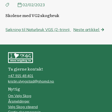
02/02/2023
Skolene med VG2 skogbruk
Innleggsnavigasjon
Søkning til Naturbruk VGS (2-trinn)
Neste artikkel:
Ta gjerne kontakt
+47 915 48 401
kristin.slyngstad@nhomd.no
Nyttig
Om Velg Skog
Årsmeldinger
Velg Skog stipend