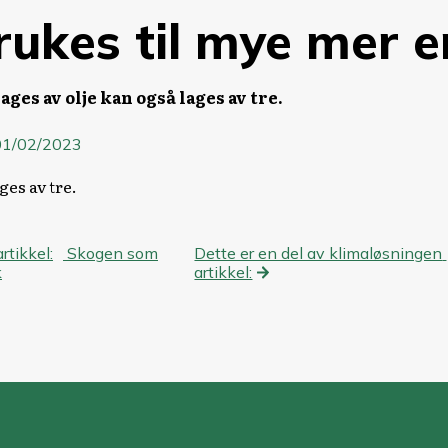
rukes til mye mer e
ages av olje kan også lages av tre.
01/02/2023
ges av tre.
eggsnavigasjon
artikkel:
Skogen som
Dette er en del av klimaløsningen
k
artikkel: