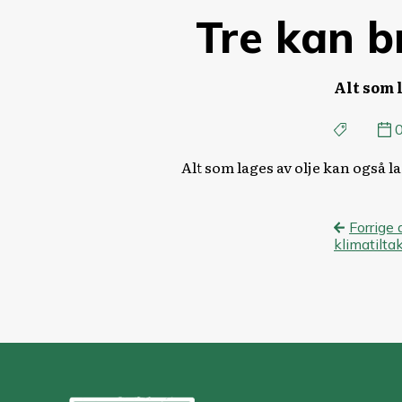
Tre kan b
Alt som l
Alt som lages av olje kan også la
Innl
Forrige 
klimatilta