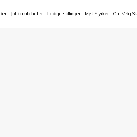
der
Jobbmuligheter
Ledige stillinger
Møt 5 yrker
Om Velg S